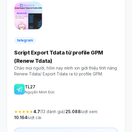
telegram
Script Export Tdata từ profile GPM
(Renew Tdata)
Chào mọi người, hôm nay mình xin giới thiệu tính năng
Renew Tdata/ Export Tdata ra từ profile GPM.
TL27
Nguyễn Minh Đức
★
★
★
★
★
4.7
(13 đánh giá)
25.088
lượt xem
10.164
lượt cài