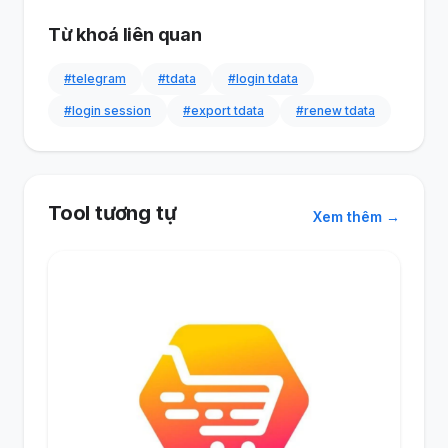
Từ khoá liên quan
#telegram
#tdata
#login tdata
#login session
#export tdata
#renew tdata
Tool tương tự
Xem thêm →