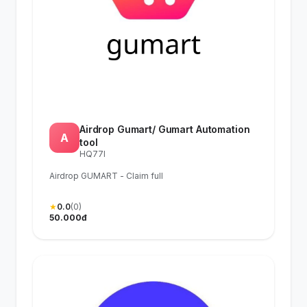
Airdrop Gumart/ Gumart Automation
A
tool
HQ77I
Airdrop GUMART - Claim full
★
0.0
(0)
50.000đ