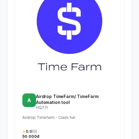
Airdrop TimeFarm/ TimeFarm
A
Automation tool
HQ77I
Airdrop Timefarm - Claim full
★
0.0
(0)
50.000đ