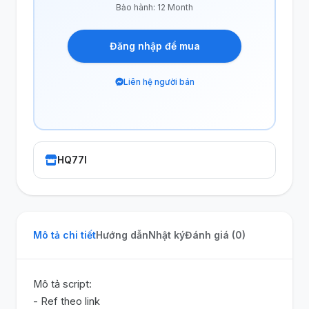
Bảo hành: 12 Month
Đăng nhập để mua
Liên hệ người bán
HQ77I
Mô tả chi tiết
Hướng dẫn
Nhật ký
Đánh giá (0)
Mô tả script:
- Ref theo link