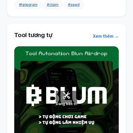
#telegram
#claim
#seed
Tool tương tự
Xem thêm →
Đang bảo trì