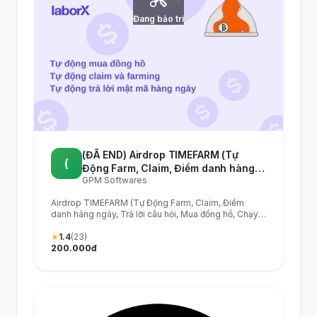
Đang bảo trì
(ĐÃ END) Airdrop TIMEFARM (Tự
(
Động Farm, Claim, Điểm danh hàng
GPM Softwares
ngày, Trả lời câu hỏi, Mua đồng hồ,
Chạy Ref) - Tool tự động làm Airdrop
Airdrop TIMEFARM (Tự Động Farm, Claim, Điểm
Timefarm - Timefarm Airdrop
danh hàng ngày, Trả lời câu hỏi, Mua đồng hồ, Chạy
Automation Tool
Ref) - Tool tự động làm Airdrop Timefarm -
Timefarm Airdrop Automation Tool
★
1.4
(23)
200.000đ