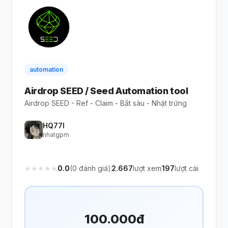
automation
Airdrop SEED / Seed Automation tool
Airdrop SEED - Ref - Claim - Bắt sâu - Nhặt trứng
HQ77I
nhatgpm
★
★
★
★
★
0.0
(0 đánh giá)
2.667
lượt xem
197
lượt cài
100.000đ