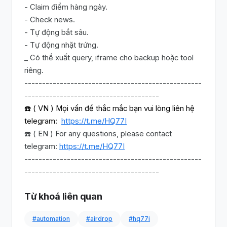
- Claim điểm hàng ngày.
- Check news.
- Tự động bắt sâu.
- Tự động nhặt trứng.
_ Có thể xuất query, iframe cho backup hoặc tool
riêng.
--------------------------------------------------
--------------------------------------
☎️ ( VN ) Mọi vấn đề thắc mắc bạn vui lòng liên hệ
telegram:
https://t.me/HQ77I
☎️ ( EN ) For any questions, please contact
telegram:
https://t.me/HQ77I
--------------------------------------------------
--------------------------------------
Từ khoá liên quan
#automation
#airdrop
#hq77i