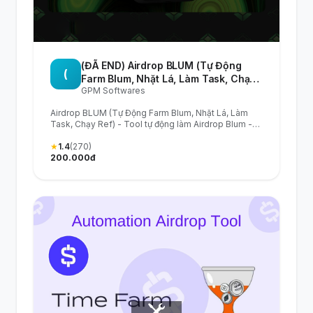
(ĐÃ END) Airdrop BLUM (Tự Động
(
Farm Blum, Nhặt Lá, Làm Task, Chạy
GPM Softwares
Ref) - Tool tự động làm Airdrop Blum
- Blum Airdrop Automation Tool
Airdrop BLUM (Tự Động Farm Blum, Nhặt Lá, Làm
Task, Chạy Ref) - Tool tự động làm Airdrop Blum -
Blum Airdrop Automation Tool
★
1.4
(270)
200.000đ