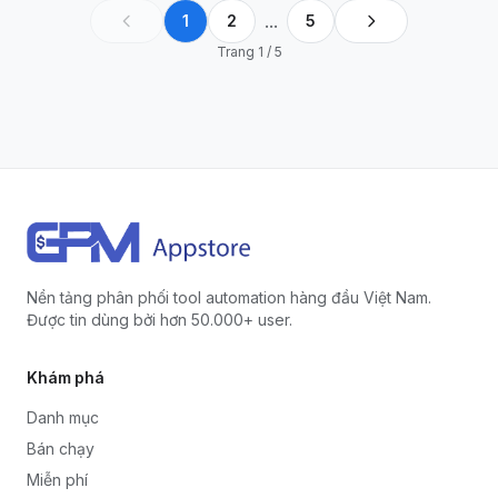
Ref, Làm
...
1
2
5
nhiệm Vụ, Tự
động Login,
Trang 1 / 5
Hỗ Trợ Treo
Máy Nhận
Điểm
Nền tảng phân phối tool automation hàng đầu Việt Nam.
Được tin dùng bởi hơn 50.000+ user.
Khám phá
Danh mục
Bán chạy
Miễn phí