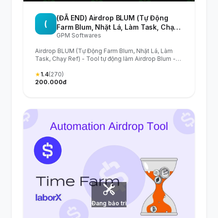
(ĐÃ END) Airdrop BLUM (Tự Động
(
Farm Blum, Nhặt Lá, Làm Task, Chạy
GPM Softwares
Ref) - Tool tự động làm Airdrop Blum
- Blum Airdrop Automation Tool
Airdrop BLUM (Tự Động Farm Blum, Nhặt Lá, Làm
Task, Chạy Ref) - Tool tự động làm Airdrop Blum -
Blum Airdrop Automation Tool
★
1.4
(270)
200.000đ
Đang bảo trì