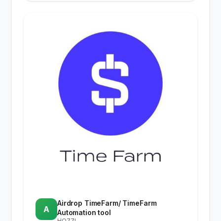
Airdrop TimeFarm/ TimeFarm
A
Automation tool
HQ77I