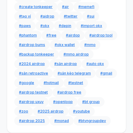
#create tonkeeper
#air
#memefi
#tạo ví
#aidrop
#twitter
#sui
#paws
#okx
#depin
#import okx
#phantom
#free
#airdop
#airdrop tool
#airdrop bums
#okx wallet
#mmo
#backup tonkeeper
#mmo airdrop
#2024 airdrop
#săn airdrop
#auto okx
#săn retroactive
#săn kèo telegram
#gmail
#google
#hotmail
#testnet
#airdrop testnet
#airdrop free
#airdrop uxuy
#openloop
#bt group
#zoo
#2025 airdrop
#youtube
#airdrop 2025
#monad
#btvngroupdev