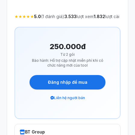
★
★
★
★
★
5.0
(1 đánh giá)
3.533
lượt xem
1.832
lượt cài
250.000đ
Từ 2 gói
Bảo hành: Hỗ trợ cập nhật miễn phí khi có
chức năng mới của tool
Đăng nhập để mua
Liên hệ người bán
BT Group