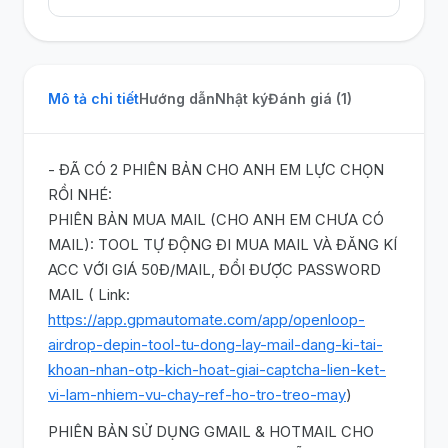
Mô tả chi tiết
Hướng dẫn
Nhật ký
Đánh giá (1)
- ĐÃ CÓ 2 PHIÊN BẢN CHO ANH EM LỰC CHỌN
RỒI NHÉ:
PHIÊN BẢN MUA MAIL (CHO ANH EM CHƯA CÓ
MAIL): TOOL TỰ ĐỘNG ĐI MUA MAIL VÀ ĐĂNG KÍ
ACC VỚI GIÁ 50Đ/MAIL, ĐỔI ĐƯỢC PASSWORD
MAIL ( Link:
https://app.gpmautomate.com/app/openloop-
airdrop-depin-tool-tu-dong-lay-mail-dang-ki-tai-
khoan-nhan-otp-kich-hoat-giai-captcha-lien-ket-
vi-lam-nhiem-vu-chay-ref-ho-tro-treo-may
)
PHIÊN BẢN SỬ DỤNG GMAIL & HOTMAIL CHO