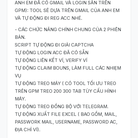
ANH EM ĐÃ CÓ GMAIL VÀ LOGIN SẴN TRÊN
GPM): TOOL SẼ DỰA TRÊN GMAIL CỦA ANH EM
VÀ TỰ ĐỘNG ĐI REG ACC NHÉ.
- CÁC CHỨC NĂNG CHÍNH CHUNG CỦA 2 PHIÊN
BẢN.
SCRIPT TỰ ĐỘNG ĐI GIẢI CAPTCHA
TỰ ĐỘNG LOGIN ACC ĐÃ CÓ SẴN
TỰ ĐỘNG LIÊN KẾT VÍ, VERIFY VÍ
TỰ ĐỘNG CLAIM BOUNS, LÀM FULL CÁC NHIẸM
VỤ
TỰ ĐỘNG TREO MÁY ( CÓ TOOL TỐI ƯU TREO
TRÊN GPM TREO 200 300 TAB TÙY CẤU HÌNH
MÁY.
TỰ ĐỘNG TREO ĐỒNG BỘ VỚI TELEGRAM.
TỰ ĐỘNG XUẤT FILE EXCEL ( BAO GỒM, MAIL,
PASSWORK MAIL, USERNAME, PASSWORD AC,
ĐỊA CHỈ VÍ).