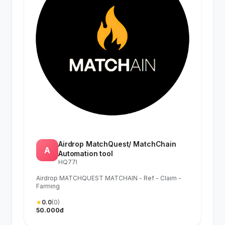
Airdrop MatchQuest/ MatchChain
A
Automation tool
HQ77I
Airdrop MATCHQUEST MATCHAIN - Ref - Claim -
Farming
★
0.0
(0)
50.000đ