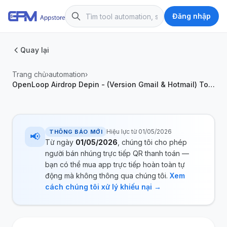
Đăng nhập
Quay lại
Trang chủ
›
automation
›
OpenLoop Airdrop Depin - (Version Gmail & Hotmail) Tool Tự Động Lấy Mail, Đăng Kí Tài Khoản, Nhận OTP kích hoạt, Giải Captcha, Liên Kết Ví, Làm Nhiệm Vụ, Chạy Ref, Hỗ Trợ Treo Máy
Hiệu lực từ 01/05/2026
THÔNG BÁO MỚI
📢
Từ ngày
01/05/2026
, chúng tôi cho phép
người bán nhúng trực tiếp QR thanh toán —
bạn có thể mua app trực tiếp hoàn toàn tự
động mà không thông qua chúng tôi.
Xem
cách chúng tôi xử lý khiếu nại →