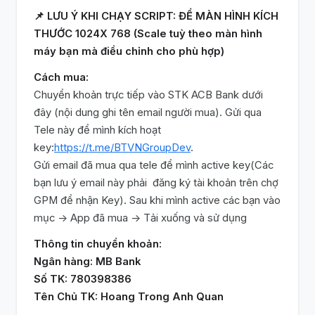
📌 LƯU Ý KHI CHẠY SCRIPT: ĐỂ MÀN HÌNH KÍCH
THƯỚC 1024X 768 (Scale tuỳ theo màn hình
máy bạn mà điều chỉnh cho phù hợp)
Cách mua:
Chuyển khoản trực tiếp vào STK ACB Bank dưới
đây (nội dung ghi tên email người mua). Gửi qua
Tele này để mình kích hoạt
key:
https://t.me/BTVNGroupDev
.
Gửi email đã mua qua tele để mình active key(Các
bạn lưu ý email này phải đăng ký tài khoản trên chợ
GPM để nhận Key). Sau khi mình active các bạn vào
mục -> App đã mua -> Tải xuống và sử dụng
Thông tin chuyển khoản:
Ngân hàng: MB Bank
Số TK: 780398386
Tên Chủ TK: Hoang Trong Anh Quan