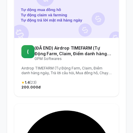
(ĐÃ END) Airdrop TIMEFARM (Tự
(
Động Farm, Claim, Điểm danh hàng
GPM Softwares
ngày, Trả lời câu hỏi, Mua đồng hồ,
Chạy Ref) - Tool tự động làm Airdrop
Airdrop TIMEFARM (Tự Động Farm, Claim, Điểm
Timefarm - Timefarm Airdrop
danh hàng ngày, Trả lời câu hỏi, Mua đồng hồ, Chạy
Automation Tool
Ref) - Tool tự động làm Airdrop Timefarm -
Timefarm Airdrop Automation Tool
★
1.4
(23)
200.000đ