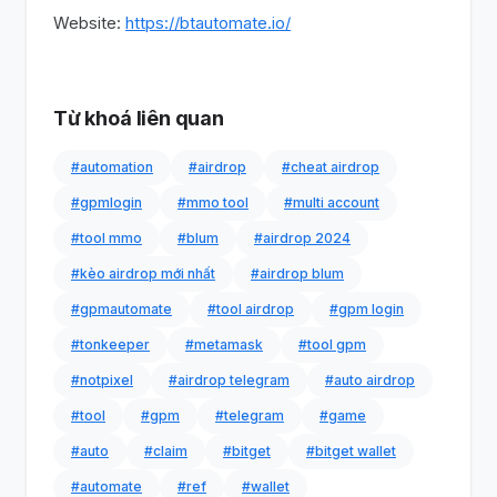
Website:
https://btautomate.io/
Từ khoá liên quan
#automation
#airdrop
#cheat airdrop
#gpmlogin
#mmo tool
#multi account
#tool mmo
#blum
#airdrop 2024
#kèo airdrop mới nhất
#airdrop blum
#gpmautomate
#tool airdrop
#gpm login
#tonkeeper
#metamask
#tool gpm
#notpixel
#airdrop telegram
#auto airdrop
#tool
#gpm
#telegram
#game
#auto
#claim
#bitget
#bitget wallet
#automate
#ref
#wallet