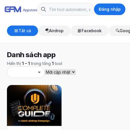
Đăng nhập
Tất cả
🪂
Airdrop
📘
Facebook
🔍
Goog
Danh sách app
Hiển thị
1 – 1
trong tổng
1
tool