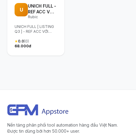
UNICH FULL -
U
REF ACC VỚI
Rubic
GMAIL &
HOTMAIL -
UNICH FULL [ LISTING
GIẢI
Q3 ] - REF ACC VỚI
CAPTCHA TỰ
GMAIL & HOTMAIL -
ĐỘNG - FARM
GIẢI CAPTCHA TỰ
★
0.0
(0)
ĐỘNG - FARM FD - LÀM
68.000đ
FD - LÀM
TASK
TASK
Nền tảng phân phối tool automation hàng đầu Việt Nam.
Được tin dùng bởi hơn 50.000+ user.