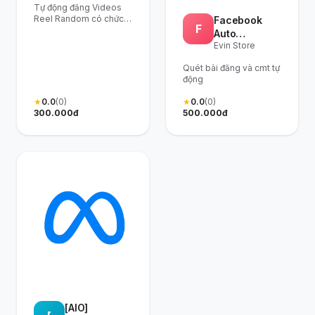
Tự động đăng Videos
Lên Lịch Cho
Reel Random có chức
Facebook
FaceBook Cá
F
năng tùy chọn Lên Lịch
Auto
Nhân/
cho Reels Facebook
Evin Store
Comment
theo data từ file excel,
Fanpage
Fanpage
không giới hạn số lượng
Quét bài đăng và cmt tự
bài đăng, theo dõi kết
động
quả ngay tại file excel
đầu vào, có thể chạy đa
★
0.0
(0)
★
0.0
(0)
luồng
300.000đ
500.000đ
[AIO]