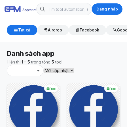
Đăng nhập
Tất cả
🪂
Airdrop
📘
Facebook
🔍
Goog
Danh sách app
Hiển thị
1 – 5
trong tổng
5
tool
Free
Free