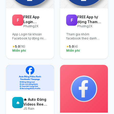
FREE App
FREE App tự
F
F
Login
động Tham
Phương2X
Phương2X
Facebook
gia nhóm
Facebook
App Login tài khoản
Tham gia nhóm
Facebook tự động miễn
facebook theo danh
phí cho cả acc không
sách UID nhóm
có 2fa hoặc có 2fa đều
★
5.0
(16)
★
5.0
(4)
được...chỉ cần gắn Excel
Miễn phí
Miễn phí
đầu vào là ok nhé!
🔥 Auto Đăng
🔥
Videos Reels
JS Rain
Random Có
Tùy Chọn