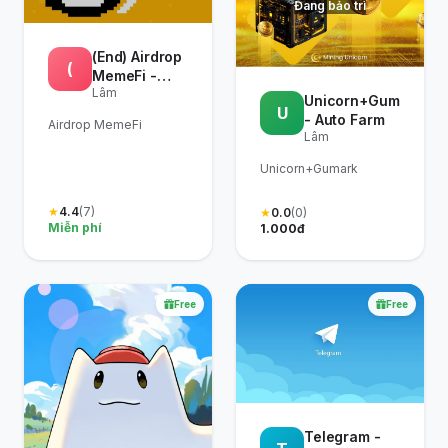
Đang bảo trì
(End) Airdrop
(
MemeFi -
Lâm
Auto MemeFi
Unicorn+Gumark
U
Task Youtube
- Auto Farm
Airdrop MemeFi
Lâm
Unicorn+Gumark
★
4.4
(7)
★
0.0
(0)
Miễn phí
1.000đ
Free
Free
Telegram -