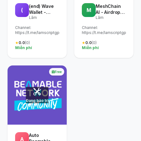
(end) Wave
MeshChain
(
M
Wallet -
AI - Airdrop
Lâm
Lâm
Airdrop $WAV
(Mini App)
(Telegram +
Channel:
Channel:
Web)
https://t.me/lamscriptgpm
https://t.me/lamscriptgpm
★
0.0
(0)
★
0.0
(0)
Miễn phí
Miễn phí
Free
Đang bảo trì
Auto
A