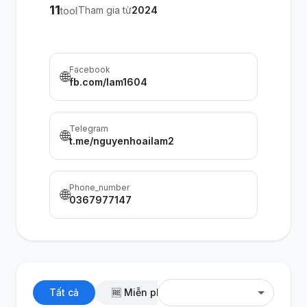
11
Tham gia từ
2024
tool
Facebook
🌐
fb.com/lam1604
Telegram
🌐
t.me/nguyenhoailam2
Phone_number
🌐
0367977147
Tất cả
🆓 Miễn phí