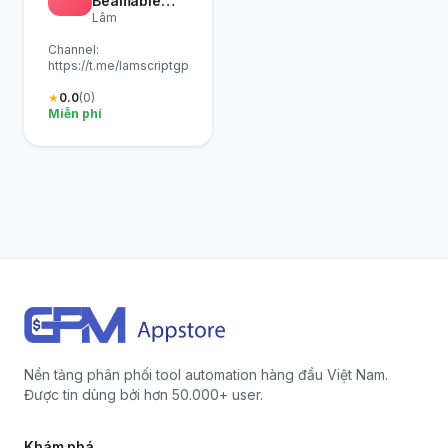
Beamable
Lâm
Airdrop -
Web - V3
Channel:
https://t.me/lamscriptgpm
★
0.0
(0)
Miễn phí
Nền tảng phân phối tool automation hàng đầu Việt Nam.
Được tin dùng bởi hơn 50.000+ user.
Khám phá