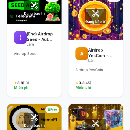
Đang bảo trì
Đang bảo trì
(End) Airdrop
(
Seed - Auto
Lâm
Seed
Airdrop
A
Airdrop Seed
YesCoin -
Lâm
Auto YesCoin
Gold Full
Airdrop YesCoin
Chức năng
(Update 11/12)
★
3.8
(13)
★
3.3
(45)
Miễn phí
Miễn phí
Free
Đang bảo trì