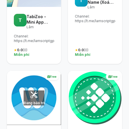
T
Name (Xoá
Lâm
tên cũ - Tạo
tên mới)
Channel:
TabiZoo -
T
https://t.me/lamscriptgpm
Mini App
Lâm
(Task Airdrop
- Thời gian
Channel:
có hạn)
https://t.me/lamscriptgpm
★
0.0
(0)
★
0.0
(0)
Miễn phí
Miễn phí
Free
Free
Đang bảo trì