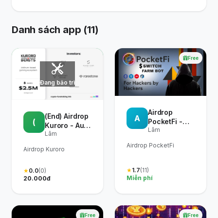
Danh sách app (11)
Free
Đang bảo trì
Airdrop
(End) Airdrop
A
(
PocketFi -
Kuroro - Auto
Lâm
Auto PocketFi
Lâm
Kuroro
Ranch v1.0.4
Airdrop PocketFi
Airdrop Kuroro
★
1.7
(11)
★
0.0
(0)
Miễn phí
20.000đ
Free
Free