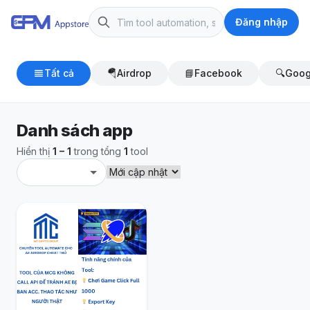
Đăng nhập
Tất cả
🪂
Airdrop
📘
Facebook
🔍
Goog
Danh sách app
Hiển thị
1 – 1
trong tổng
1
tool