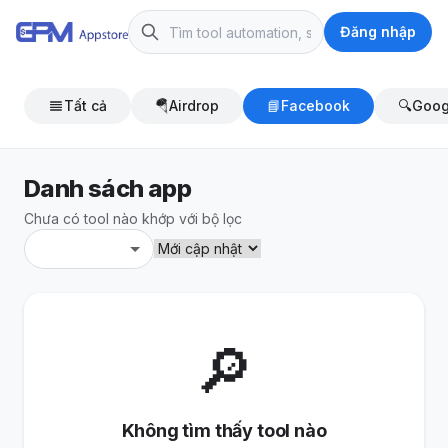
Đăng nhập
Tất cả
🪂
Airdrop
📘
Facebook
🔍
Goog
Danh sách app
Chưa có tool nào khớp với bộ lọc
🔎
Không tìm thấy tool nào