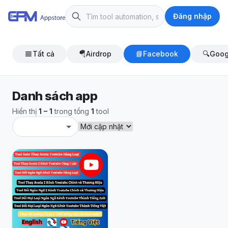
Đăng nhập
Tất cả
🪂
Airdrop
📘
Facebook
🔍
Goog
Danh sách app
Hiển thị
1 – 1
trong tổng
1
tool