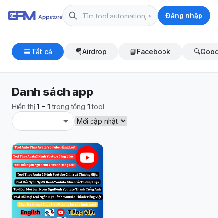
Đăng nhập
Tất cả
🪂
Airdrop
📘
Facebook
🔍
Goog
Danh sách app
Hiển thị
1 – 1
trong tổng
1
tool