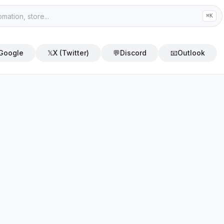
⌘K
Google
𝕏
X (Twitter)
💬
Discord
📧
Outlook