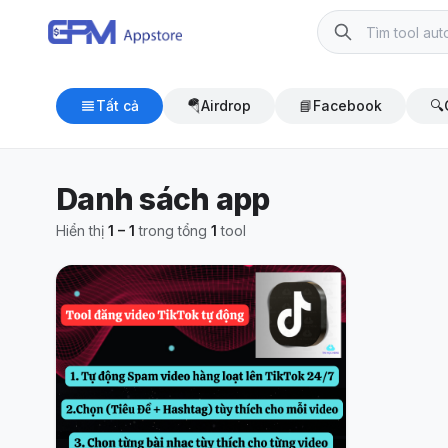
Tất cả
🪂
Airdrop
📘
Facebook
🔍
Danh sách app
Hiển thị
1 – 1
trong tổng
1
tool