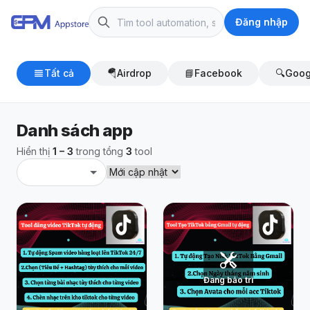
Đăng nhập
Tất cả
🪂
Airdrop
📘
Facebook
🔍
Goog
Danh sách app
Hiển thị
1 – 3
trong tổng
3
tool
Đang bảo trì