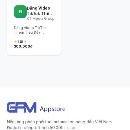
Đăng Video
Đ
TikTok Thêm
KT Media Group
Tiêu Đề+
Hashtag Và
Đăng Video TikTok
Chọn Nhạc +
Thêm Tiêu Đề+
Đặt lịch +
Hashtag Và Chọn Nhạc
Điều Chỉnh
+ Đặt lịch + Điều Chỉnh
★
1.0
(1)
Âm lượng Nhạc Được
300.000đ
Âm lượng
Thêm Cho Từng Profile
Nhạc Được
+ Đăng Vô Hạn Video
Thêm Cho
cho 1 Profile
Từng Profile
+ Đăng Vô
Hạn Video
cho 1 Profile
Nền tảng phân phối tool automation hàng đầu Việt Nam.
Được tin dùng bởi hơn 50.000+ user.